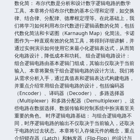
数化简： 布尔代数是分析和设计数字逻辑电路的数学
工具。本章将介绍布尔代数的基本公理和定理，如交换
律、结合律、分配律、德摩根定理等。在此基础上，我
们将学习如何利用布尔代数进行逻辑函数的化简，包括
代数化简法和卡诺图（Karnaugh Map）化简法。卡诺
图作为一种直观有效的化简工具，将得到详细讲解，并
通过实例演示如何使用它来最小化逻辑表达式，从而简
化电路设计，降低成本和功耗。 组合逻辑电路设计：
组合逻辑电路由基本逻辑门组成，其输出仅取决于当前
输入。本章将聚焦于组合逻辑电路的设计方法。我们将
从需求分析入手，通过真值表和逻辑表达式构建电路，
并重点介绍常用组合逻辑电路的设计，包括编码器
（Encoder）、译码器（Decoder）、多路选择器
（Multiplexer）和多路分配器（Demultiplexer）。这
些电路在数据选择、数据传输和控制系统中扮演着至关
重要的角色。 时序逻辑电路基础： 与组合逻辑电路不
同，时序逻辑电路的输出不仅取决于当前输入，还取决
于电路的过去状态。本章将引入存储元件的概念，重点
介绍锁存器（Latch）和触发器（Flip-Flop）的设计与