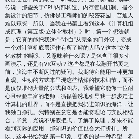
传说，那些关于CPU内部构造、内存管理机制、指令
集设计的细节，仿佛是工程师们的秘密花园，普通人
难以窥探。所以，当我在书架上看到这本《计算机组
成原理（第五版·立体化教材）》时，第一个想法就
是：它真的能把我这个“小白”从完全的门外汉，变成
一个对计算机底层运作有所了解的人吗？这本“立体
化教材”的噱头，又意味着什么呢？是包含了很多动
画演示，还是有VR互动？这些都是在我翻开书页之
前，脑海中不断闪过的疑问。我期待它能用一种更加
直观、生动的方式来呈现这些枯燥的技术细节，而不
是仅仅堆砌大量的公式和图表。我希望它能像一位耐
心且经验丰富的老师，循循善诱地引导我一步步走进
计算机的世界，而不是直接把我扔进知识的海洋，让
我独自挣扎。我特别在意它是否能将理论与实践相结
合，毕竟，光说不练假把式，了解了原理，如果不能
看到实际的应用，那知识的价值也会大打折扣。所
以，这本书给我的第一印象，更多的是一种希望，希