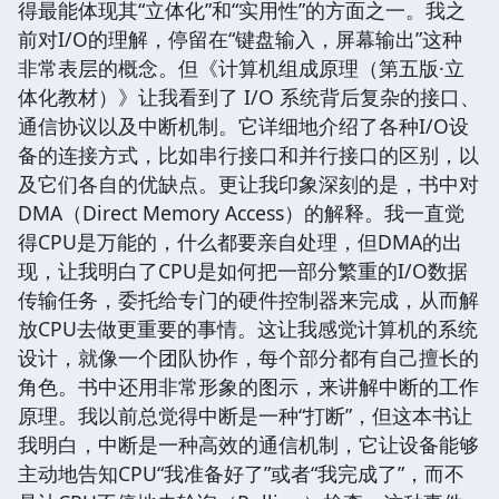
得最能体现其“立体化”和“实用性”的方面之一。我之
前对I/O的理解，停留在“键盘输入，屏幕输出”这种
非常表层的概念。但《计算机组成原理（第五版·立
体化教材）》让我看到了 I/O 系统背后复杂的接口、
通信协议以及中断机制。它详细地介绍了各种I/O设
备的连接方式，比如串行接口和并行接口的区别，以
及它们各自的优缺点。更让我印象深刻的是，书中对
DMA（Direct Memory Access）的解释。我一直觉
得CPU是万能的，什么都要亲自处理，但DMA的出
现，让我明白了CPU是如何把一部分繁重的I/O数据
传输任务，委托给专门的硬件控制器来完成，从而解
放CPU去做更重要的事情。这让我感觉计算机的系统
设计，就像一个团队协作，每个部分都有自己擅长的
角色。书中还用非常形象的图示，来讲解中断的工作
原理。我以前总觉得中断是一种“打断”，但这本书让
我明白，中断是一种高效的通信机制，它让设备能够
主动地告知CPU“我准备好了”或者“我完成了”，而不