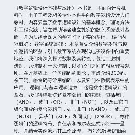
《数字逻辑设计基础与应用》 本书是一本面向计算机
科学、电子工程及相关专业本科生的数字逻辑设计入门
教材。内容涵盖了数字逻辑设计的基本概念、理论方法
和工程实践，旨在帮助读者建立扎实的数字系统设计基
础，并为后续更深入的学习打下坚实的基础。 核心内
容概览： 数字系统基础： 本章首先介绍数字逻辑与模
拟逻辑的区别，引出数字系统在现代电子设备中的重要
地位。我们将深入探讨数制及其转换，包括二进制、十
进制、八进制和十六进制，以及它们之间的相互转换规
则。在此基础上，学习编码的概念，重点介绍BCD码、
余三码、格雷码等常用编码，以及它们在数据表示中的
应用。 逻辑门与基本逻辑运算： 这是数字逻辑设计的
基石。我们将详细讲解基本逻辑门的功能，包括与门
（AND）、或门（OR）、非门（NOT），以及由它们
组合而成的复合逻辑门，如与非门（NAND）、或非门
（NOR）、异或门（XOR）和同或门（XNOR）。每种
逻辑门的逻辑符号、真值表和布尔表达式都将一一呈
现，并结合实例演示其工作原理。 布尔代数与逻辑函