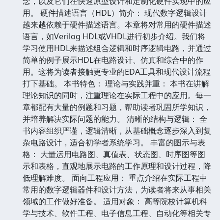
念，以及它们在快速原型设计和定制化硬件实现中的应
用。 硬件描述语言（HDL）简介： 现代数字逻辑设计
越来越依赖于硬件描述语言。本章将对常用的硬件描述
语言，如Verilog HDL或VHDL进行初步介绍。我们将
学习使用HDL来描述组合逻辑和时序逻辑电路，并通过
简单的例子展示HDL在电路设计、仿真和综合中的作
用。这将为读者接触更专业的EDA工具和现代设计流程
打下基础。 本书特色： 理论与实践并重： 本书在讲解
理论知识的同时，注重理论在实际工程中的应用。每一
章都配有大量的例题和习题，帮助读者巩固所学知识，
并培养解决实际问题的能力。 清晰的结构与逻辑： 全
书内容组织严谨，逻辑清晰，从基础概念逐步深入到复
杂电路设计，适合初学者系统学习。 丰富的图示与表
格： 大量运用电路图、真值表、状态图、时序图等图
示和表格，直观地展示电路的工作原理和设计过程，降
低理解难度。 面向工程应用： 重点介绍在实际工程中
常用的数字逻辑器件和设计方法，为读者将来从事相关
领域的工作做好准备。 适用对象： 高等院校计算机科
学与技术、软件工程、电子信息工程、自动化等相关专