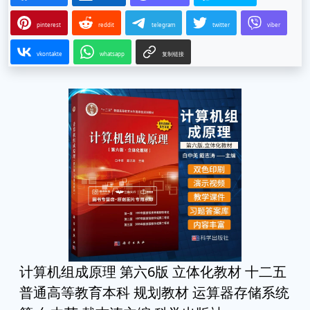
pinterest
reddit
telegram
twitter
viber
vkontakte
whatsapp
复制链接
计算机组成原理 第六6版 立体化教材 十二五
普通高等教育本科 规划教材 运算器存储系统