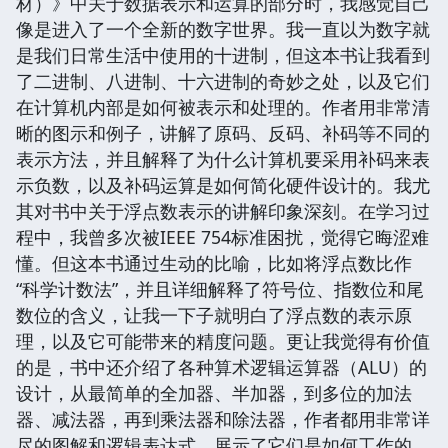
材）》中关于数据表示和运算的部分时，我感觉自己
像是进入了一个全新的数字世界。我一直以为数字就
是我们日常生活中使用的十进制，但这本书让我看到
了二进制、八进制、十六进制的奇妙之处，以及它们
在计算机内部是如何被表示和处理的。作者用非常清
晰的图示和例子，讲解了原码、反码、补码等不同的
表示方法，并且解释了为什么计算机要采用补码来表
示负数，以及补码运算是如何简化硬件设计的。我尤
其对书中关于浮点数表示的讲解印象深刻。在学习过
程中，我曾多次被IEEE 754标准困扰，觉得它晦涩难
懂。但这本书通过生动的比喻，比如将浮点数比作
“科学计数法”，并且详细解释了符号位、指数位和尾
数位的含义，让我一下子就明白了浮点数的表示原
理，以及它可能带来的精度问题。更让我觉得有价值
的是，书中还介绍了各种算术逻辑运算器（ALU）的
设计，从最简单的全加器、半加器，到多位的加法
器、减法器，再到乘法器和除法器，作者都用非常详
尽的图解和逻辑表达式，展示了它们是如何工作的。