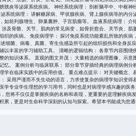
膀胱炎等泌尿系统疾病。 神经系统病理： 剖析脑卒中、中枢神
分泌系统病理： 讲解糖尿病、甲状腺疾病、肾上腺疾病等的内分泌
，如前列腺增生、卵巢囊肿、子宫肌瘤等。 血液系统病理： 介
： 涉及骨骼、关节、肌肉的常见病变，如骨折愈合、关节炎、肌萎
组织的疾病。 免疫病理学： 探讨免疫系统功能紊乱所致的疾病
阐述细菌、病毒、真菌、寄生虫感染所引起的组织损伤和全身反应
辅以丰富的学习辅助工具。 清晰的逻辑结构： 各章节内容围绕
整的知识体系。 直观的图文并茂： 大量精选的病理图像、示意
记忆。 案例分析与临床联系： 部分章节穿插经典的病理病例分
理学在临床实践中的应用价值。 重点难点提示： 对关键概念、
格： 采用严谨而不失生动的语言，力求使复杂的病理学知识变得
医学专业学生理想的学习用书，同时也是对病理学感兴趣的医务
书，您将不仅仅是掌握疾病的名称和表现，更重要的是理解疾病
积累，更是对生命科学深刻的认知与探索。希望本书能成为您通