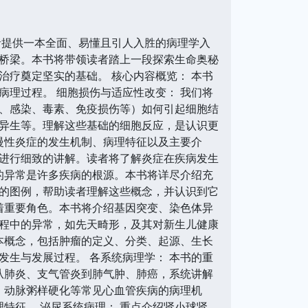
者提供一本全面、易懂且引人入胜的病理学入
桥梁。本书将带领读者踏上一段探索生命奥秘
疗奠定坚实的基础。 核心内容概览： 本书
理过程。 细胞损伤与适应性改变： 我们将
、感染、毒素、免疫损伤等）如何引起细胞结
异生等。理解这些基础的细胞反应，是认识更
慢性炎症的发生机制、病理特征以及主要介
进行细致的讲解。读者将了解炎症在疾病发生
的异常是许多疾病的根源。本书将详尽介绍充
的图例，帮助读者理解这些概念，并认识到它
着重要角色。本书将介绍基因突变、染色体异
程中的异常，如先天畸形，及其对新生儿健康
本概念，包括肿瘤的定义、分类、起源、生长
生与发展过程。 各系统病理学： 本书的重
从肺炎、支气管炎到肺气肿、肺癌，系统讲解
、动脉粥样硬化等常见心血管疾病的病理机
特征。 泌尿系统病理： 重点介绍肾小球肾