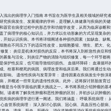
入浅出的病理学入门指南 本书旨在为医学生及相关领域的研究
研究疾病发生、发展规律的学科，是理解人体健康与疾病的关键
和器官在病变过程中的形态学和功能学改变，从而为临床诊断和治
盖了病理学的核心知识点，并力求以生动形象的方式呈现复杂的病
，开始认识疾病。本书将详细阐述各种损伤因素（如缺血、缺氧
细胞在不同压力下的适应性改变，如细胞萎缩、增生、肥大、化
与修复： 炎症是机体对损伤的反应，本书将深入剖析急性炎症和
的募集与活化，到炎症产物的清除与组织修复，每一个环节都将
是保护性反应，也可能导致组织损伤。 血循环障碍： 血液循环
成、栓塞和梗死的病因、病理改变和临床后果。我们将通过生动
在影响。 遗传性疾病与发育异常： 遗传因素在疾病发生中扮演
病，并概述一些常见的遗传性疾病。此外，还将探讨胚胎发育过
 肿瘤是当今医学面临的重大挑战之一。本书将系统介绍肿瘤的基
制。读者将了解良性肿瘤和恶性肿瘤的区别，并初步认识肿瘤的发
统疾病的病理学进行逐一阐述。我们将涵盖： 呼吸系统病理： 
 心血管系统病理： 深入探讨心肌病、冠心病、高血压性心脏病
涵盖胃炎、溃疡、肝炎、肝硬化、消化道肿瘤等消化系统疾病的病理