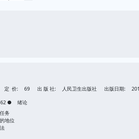
定 价:
69
出 版 社:
人民卫生出版社
出版日期:
20
762
●
绪论
任务
的地位
法