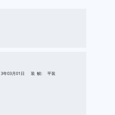
13年03月01日
装 帧:
平装