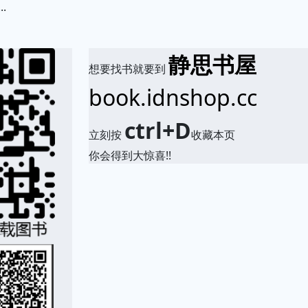
.
静思书屋
想要找书就要到
book.idnshop.cc
ctrl+D
立刻按
收藏本页
你会得到大惊喜!!