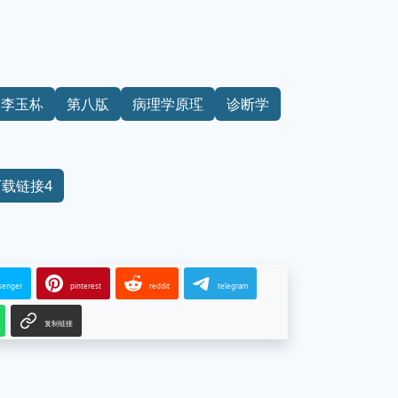
李玉林
第八版
病理学原理
诊断学
下载链接4
senger
pinterest
reddit
telegram
复制链接