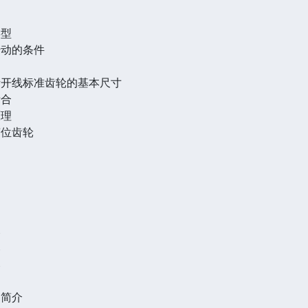
类型
传动的条件
及渐开线标准齿轮的基本尺寸
啮合
原理
变位齿轮
比
比
比
动简介