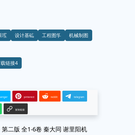
原理
设计基础
工程图学
机械制图
下载链接4
senger
pinterest
reddit
telegram
复制链接
二版 全1-6卷 秦大同 谢里阳机