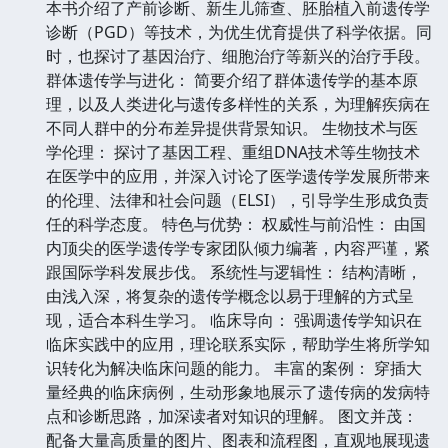
本书介绍了产前诊断、新生儿筛查、胚胎植入前遗传学
诊断（PGD）等技术，为优生优育提供了科学依据。同
时，也探讨了基因治疗、细胞治疗等新兴的治疗手段。
群体遗传学与进化： 简要介绍了群体遗传学的基本原
理，以及人类进化与遗传多样性的关系，为理解疾病在
不同人群中的分布差异提供背景知识。 生物技术与医
学伦理： 探讨了基因工程、重组DNA技术等生物技术
在医学中的应用，并深入讨论了医学遗传学发展所带来
的伦理、法律和社会问题（ELSI），引导学生形成负责
任的科学态度。 特色与优势： 权威性与前沿性： 由国
内顶尖的医学遗传学专家团队倾力编著，内容严谨，紧
跟国际学科发展步伐。 系统性与逻辑性： 结构清晰，
由浅入深，将复杂的遗传学概念以易于理解的方式呈
现，适合本科生学习。 临床导向： 强调遗传学知识在
临床实践中的应用，理论联系实际，帮助学生将所学知
识转化为解决临床问题的能力。 丰富的案例： 穿插大
量经典的临床病例，生动形象地展示了遗传病的发病特
点和诊断思路，加深读者对知识的理解。 图文并茂：
配备大量高质量的图片、图表和流程图，直观地展现遗