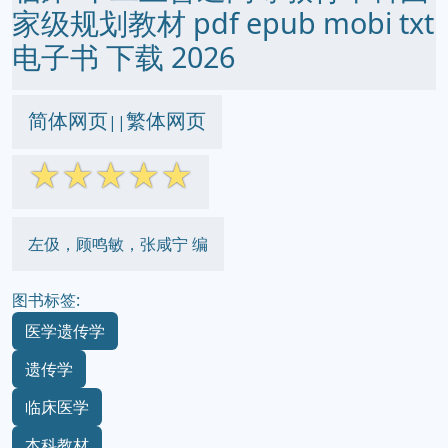
家级规划教材 pdf epub mobi txt
电子书 下载 2026
简体网页
繁体网页
||
☆
☆
☆
☆
☆
左伋，顾鸣敏，张咸宁 编
图书标签:
医学遗传学
遗传学
临床医学
本科教材