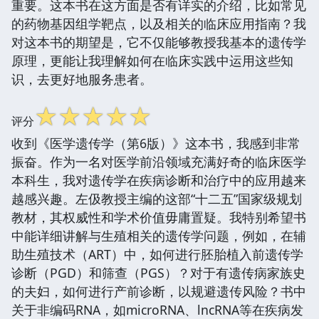
重要。这本书在这方面是否有详实的介绍，比如常见
的药物基因组学靶点，以及相关的临床应用指南？我
对这本书的期望是，它不仅能够教授我基本的遗传学
原理，更能让我理解如何在临床实践中运用这些知
识，去更好地服务患者。
☆
☆
☆
☆
☆
评分
收到《医学遗传学（第6版）》这本书，我感到非常
振奋。作为一名对医学前沿领域充满好奇的临床医学
本科生，我对遗传学在疾病诊断和治疗中的应用越来
越感兴趣。左伋教授主编的这部“十二五”国家级规划
教材，其权威性和学术价值毋庸置疑。我特别希望书
中能详细讲解与生殖相关的遗传学问题，例如，在辅
助生殖技术（ART）中，如何进行胚胎植入前遗传学
诊断（PGD）和筛查（PGS）？对于有遗传病家族史
的夫妇，如何进行产前诊断，以规避遗传风险？书中
关于非编码RNA，如microRNA、lncRNA等在疾病发