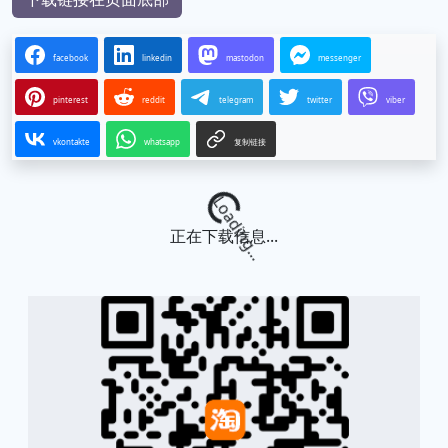
facebook
linkedin
mastodon
messenger
pinterest
reddit
telegram
twitter
viber
vkontakte
whatsapp
复制链接
Loading...
正在下载信息...