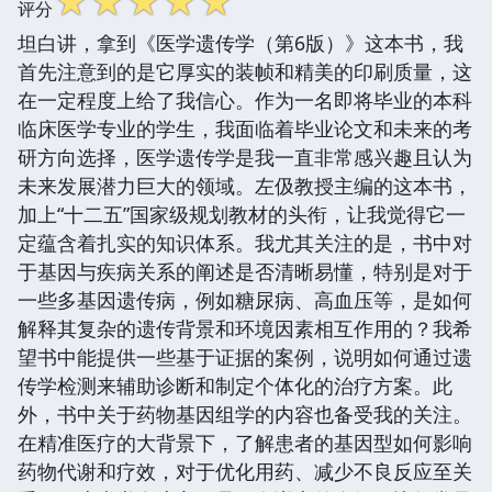
☆
☆
☆
☆
☆
评分
坦白讲，拿到《医学遗传学（第6版）》这本书，我
首先注意到的是它厚实的装帧和精美的印刷质量，这
在一定程度上给了我信心。作为一名即将毕业的本科
临床医学专业的学生，我面临着毕业论文和未来的考
研方向选择，医学遗传学是我一直非常感兴趣且认为
未来发展潜力巨大的领域。左伋教授主编的这本书，
加上“十二五”国家级规划教材的头衔，让我觉得它一
定蕴含着扎实的知识体系。我尤其关注的是，书中对
于基因与疾病关系的阐述是否清晰易懂，特别是对于
一些多基因遗传病，例如糖尿病、高血压等，是如何
解释其复杂的遗传背景和环境因素相互作用的？我希
望书中能提供一些基于证据的案例，说明如何通过遗
传学检测来辅助诊断和制定个体化的治疗方案。此
外，书中关于药物基因组学的内容也备受我的关注。
在精准医疗的大背景下，了解患者的基因型如何影响
药物代谢和疗效，对于优化用药、减少不良反应至关