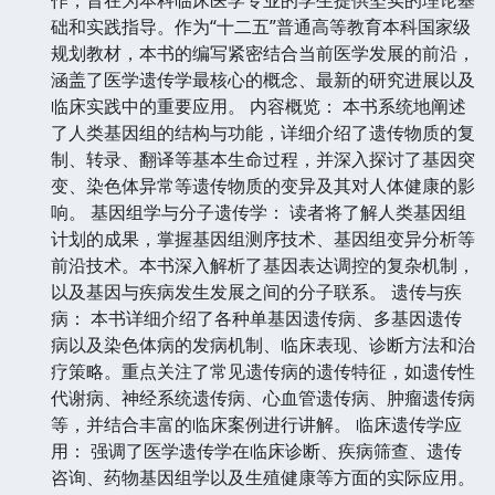
础和实践指导。作为“十二五”普通高等教育本科国家级
规划教材，本书的编写紧密结合当前医学发展的前沿，
涵盖了医学遗传学最核心的概念、最新的研究进展以及
临床实践中的重要应用。 内容概览： 本书系统地阐述
了人类基因组的结构与功能，详细介绍了遗传物质的复
制、转录、翻译等基本生命过程，并深入探讨了基因突
变、染色体异常等遗传物质的变异及其对人体健康的影
响。 基因组学与分子遗传学： 读者将了解人类基因组
计划的成果，掌握基因组测序技术、基因组变异分析等
前沿技术。本书深入解析了基因表达调控的复杂机制，
以及基因与疾病发生发展之间的分子联系。 遗传与疾
病： 本书详细介绍了各种单基因遗传病、多基因遗传
病以及染色体病的发病机制、临床表现、诊断方法和治
疗策略。重点关注了常见遗传病的遗传特征，如遗传性
代谢病、神经系统遗传病、心血管遗传病、肿瘤遗传病
等，并结合丰富的临床案例进行讲解。 临床遗传学应
用： 强调了医学遗传学在临床诊断、疾病筛查、遗传
咨询、药物基因组学以及生殖健康等方面的实际应用。