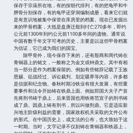
保存于宗庙所在地，有的按朝代排列，有的把龟甲和牛
胛骨分别保存，有的龟甲还穿洞编制成册，看来它们就
是有意识地被集中保管在库房里的档案。现在已发掘出
来的甲骨档案，大抵是盘庚迁殷到纣亡270多年，即约
公元前1300年到约公元前1100多年间的遗物。通常说
中国有数千年文字可考的历史，主要是以这些甲骨档案
为信证，它已成为我们的国宝。
除甲骨外，现今保存下来的，还有殷商和周代铸在
青铜器上的铭文，一般称之为金文或钟鼎文。其中有相
当一部分是作为档案保留的。例如有些铭辞记载了王族
恩赐、征战经过、诉讼裁判、划定疆界等内容，许多都
是信据和纪念物。春秋时期冶铁业有很大发展，有些重
要事件和法令开始铸在铁鼎上面。例如郑国大夫子产首
先将刑书铸于鼎上，后来晋国也用铁将范宣子的刑书铸
成了鼎。因鼎上铸有刑书，所以叫做刑鼎。它是适应新
兴地主阶级利益的需要，国家政权机关采取的文件公布
的形式。在中国历史上，成文法的公布，也大致始于这
一时期。当时，文字记录不仅刻铸在青铜器和铁器上，