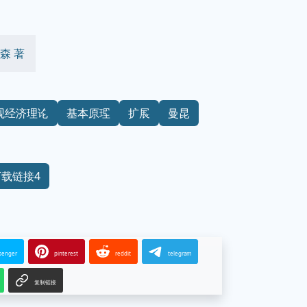
森 著
观经济理论
基本原理
扩展
曼昆
下载链接4
senger
pinterest
reddit
telegram
复制链接