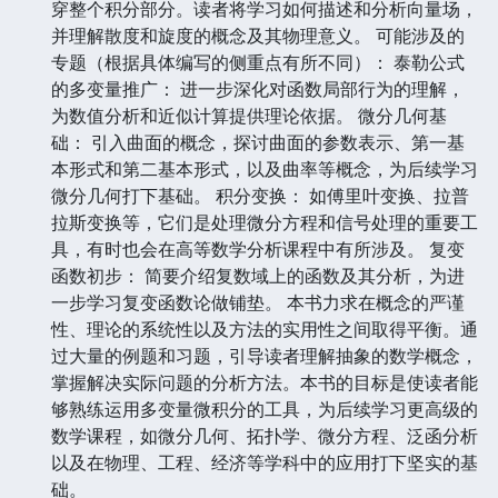
穿整个积分部分。读者将学习如何描述和分析向量场，
并理解散度和旋度的概念及其物理意义。 可能涉及的
专题（根据具体编写的侧重点有所不同）： 泰勒公式
的多变量推广： 进一步深化对函数局部行为的理解，
为数值分析和近似计算提供理论依据。 微分几何基
础： 引入曲面的概念，探讨曲面的参数表示、第一基
本形式和第二基本形式，以及曲率等概念，为后续学习
微分几何打下基础。 积分变换： 如傅里叶变换、拉普
拉斯变换等，它们是处理微分方程和信号处理的重要工
具，有时也会在高等数学分析课程中有所涉及。 复变
函数初步： 简要介绍复数域上的函数及其分析，为进
一步学习复变函数论做铺垫。 本书力求在概念的严谨
性、理论的系统性以及方法的实用性之间取得平衡。通
过大量的例题和习题，引导读者理解抽象的数学概念，
掌握解决实际问题的分析方法。本书的目标是使读者能
够熟练运用多变量微积分的工具，为后续学习更高级的
数学课程，如微分几何、拓扑学、微分方程、泛函分析
以及在物理、工程、经济等学科中的应用打下坚实的基
础。