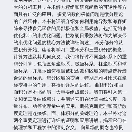
大的分析工具，在求解方程组和研究函数的可逆性等方
面具有广泛的应用。 多元函数的极值问题是微分理论
的自然延伸。本书将详细介绍如何利用偏导数和海森矩
阵来寻找多元函数的局部极值和全局极值。包括无约束
优化和带约束优化问题。拉格朗日乘数法将作为解决带
约束优化问题的核心方法被详细阐述。 积分部分将从
重积分开始。读者将学习二重积分和三重积分的概念、
计算方法及其几何意义。我们将探讨不同坐标系下的重
积分计算，包括直角坐标系、极坐标系、柱坐标系和球
坐标系，并展示如何根据被积函数和区域的特点选择最
合适的坐标系。积分区域的变换，特别是雅可比式在坐
标变换中的作用，将得到详尽的讲解。 曲线积分和曲
面积分是本书的另一大重要组成部分。我们将引入第一
类和第二类曲线积分，并阐述它们在计算曲线长度、质
量分布、功等物理量中的应用。斯托克斯定理和高斯散
度定理是连接线、面、体积分的关键理论，本书将对这
两个重要定理进行详细的证明和应用讲解，揭示它们在
物理学和工程学中的深刻含义。 向量场的概念也将贯