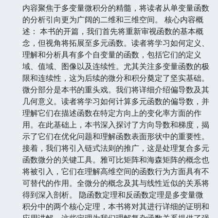
内容聚焦于多变量微积分的精髓，将读者从单变量函数
的分析引向更为广阔的二维和三维空间。 核心内容概
述： 本书的开篇，我们首先将重新审视函数的基本概
念，但视角将拓展至多元函数。读者将学习如何定义、
理解和分析具有多个自变量的函数，包括它们的定义
域、值域、图像以及连续性。尤其关注多变量函数的极
限和连续性，这为后续的微分和积分奠定了坚实基础。
微分部分是本书的重头戏。我们将详细介绍偏导数及其
几何意义。读者将学习如何计算多元函数的偏导数，并
理解它们在描述函数在特定方向上的变化率方面的作
用。在此基础上，本书深入探讨了方向导数和梯度，揭
示了它们在优化问题和理解函数表面形状中的重要性。
接着，我们将引入链式法则的推广，这是处理复合多元
函数微分的关键工具。雅可比矩阵和海森矩阵的概念也
将被引入，它们在理解高维空间的函数行为方面具有不
可替代的作用。全微分的概念及其与线性近似的关系将
得到深入剖析。 隐函数定理和反函数定理是多变量微
积分中的两个核心定理，本书将对其进行详细的证明和
应用讲解。这些定理为我们理解复杂函数关系提供了强