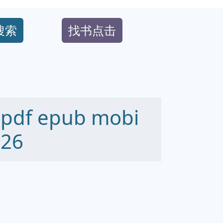
搜索
找书点击
df epub mobi
26