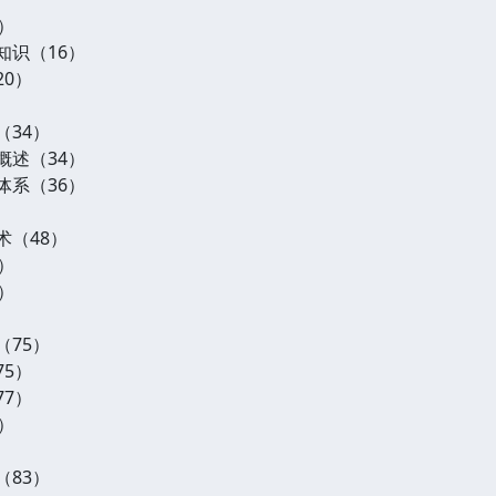
）
知识（16）
20）
（34）
概述（34）
体系（36）
术（48）
）
）
（75）
75）
77）
）
（83）