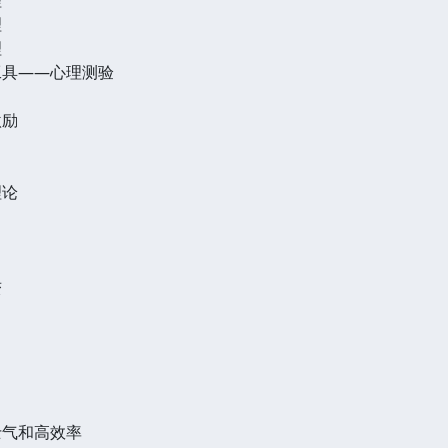
理
理
工具——心理测验
激励
理论
变
士气和高效率