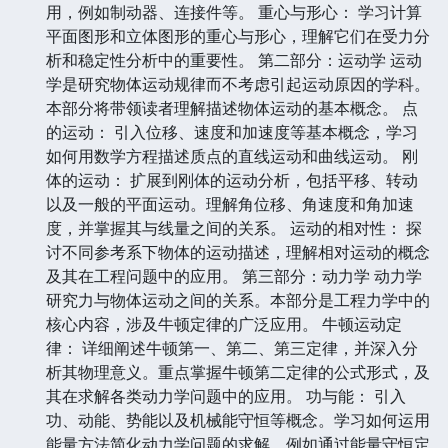
用，例如制动器、连接件等。 重心与形心： 学习计算
平面图形和立体图形的重心与形心，理解它们在受力分
析和稳定性分析中的重要性。 第二部分：运动学 运动
学是研究物体运动规律而不考虑引起运动原因的学科。
本部分将带领读者理解描述物体运动的基本概念。 点
的运动： 引入位移、速度和加速度等基本概念，学习
如何用数学方程描述质点的直线运动和曲线运动。 刚
体的运动： 扩展到刚体的运动分析，包括平移、转动
以及一般的平面运动。理解角位移、角速度和角加速
度，并掌握其与线量之间的关系。 运动的相对性： 探
讨不同参考系下物体的运动描述，理解相对运动的概念
及其在工程问题中的应用。 第三部分：动力学 动力学
研究力与物体运动之间的关系。本部分是工程力学中的
核心内容，涉及牛顿定律的广泛应用。 牛顿运动定
律： 详细阐述牛顿第一、第二、第三定律，并深入分
析其物理意义。重点掌握牛顿第二定律的公式形式，及
其在求解各类动力学问题中的应用。 功与能： 引入
功、动能、势能以及机械能守恒等概念。学习如何运用
能量方法简化动力学问题的求解，例如通过能量守恒定