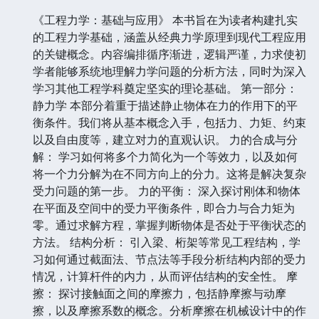
《工程力学：基础与应用》 本书旨在为读者构建扎实
的工程力学基础，涵盖从经典力学原理到现代工程应用
的关键概念。内容编排循序渐进，逻辑严谨，力求使初
学者能够系统地理解力学问题的分析方法，同时为深入
学习其他工程学科奠定坚实的理论基础。 第一部分：
静力学 本部分着重于描述静止物体在力的作用下的平
衡条件。我们将从基本概念入手，包括力、力矩、约束
以及自由度等，建立对力的直观认识。 力的合成与分
解： 学习如何将多个力简化为一个等效力，以及如何
将一个力分解为在不同方向上的分力。这将是解决复杂
受力问题的第一步。 力的平衡： 深入探讨刚体和物体
在平面及空间中的受力平衡条件，即合力与合力矩为
零。通过求解方程，掌握判断物体是否处于平衡状态的
方法。 结构分析： 引入梁、桁架等常见工程结构，学
习如何通过截面法、节点法等手段分析结构内部的受力
情况，计算杆件的内力，从而评估结构的安全性。 摩
擦： 探讨接触面之间的摩擦力，包括静摩擦与动摩
擦，以及摩擦系数的概念。分析摩擦在机械设计中的作