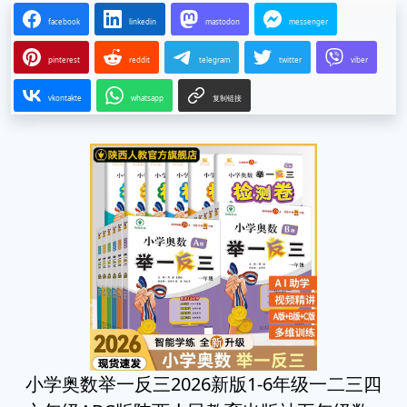
facebook
linkedin
mastodon
messenger
pinterest
reddit
telegram
twitter
viber
vkontakte
whatsapp
复制链接
小学奥数举一反三2026新版1-6年级一二三四