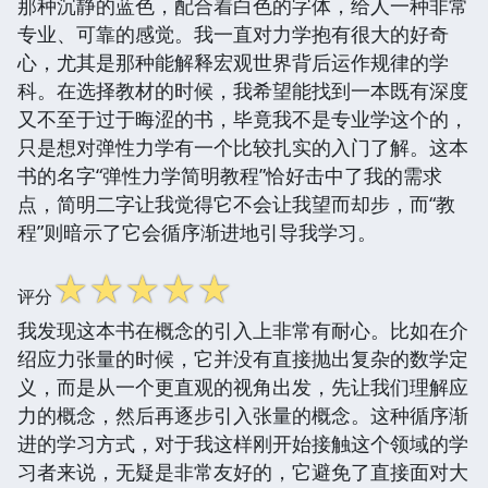
那种沉静的蓝色，配合着白色的字体，给人一种非常
专业、可靠的感觉。我一直对力学抱有很大的好奇
心，尤其是那种能解释宏观世界背后运作规律的学
科。在选择教材的时候，我希望能找到一本既有深度
又不至于过于晦涩的书，毕竟我不是专业学这个的，
只是想对弹性力学有一个比较扎实的入门了解。这本
书的名字“弹性力学简明教程”恰好击中了我的需求
点，简明二字让我觉得它不会让我望而却步，而“教
程”则暗示了它会循序渐进地引导我学习。
☆
☆
☆
☆
☆
评分
我发现这本书在概念的引入上非常有耐心。比如在介
绍应力张量的时候，它并没有直接抛出复杂的数学定
义，而是从一个更直观的视角出发，先让我们理解应
力的概念，然后再逐步引入张量的概念。这种循序渐
进的学习方式，对于我这样刚开始接触这个领域的学
习者来说，无疑是非常友好的，它避免了直接面对大