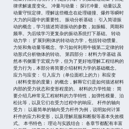
律求解速度变化。 冲量与动量： 探讨冲量、动量以及
动量守恒定律。理解这些概念在处理碰撞、爆炸等瞬时
大力的问题中的重要性。 振动分析基础： 引入简谐振
动的概念，学习描述简谐振动的参数，如振幅、周期和
频率。为后续学习更复杂的振动系统打下基础。 转动
动力学： 扩展到刚体的转动动力学，包括转动惯量、
力矩和角动量等概念。学习如何利用牛顿第二定律的转
动形式分析物体的转动。 第四部分：材料力学基础 虽
然本书侧重于宏观力学，但为了更好地理解工程结构的
受力行为，本部分将简要介绍材料力学的基础概念。
应力与应变： 引入应力（单位面积上的力）和应变
（材料变形的度量）的概念，解释它们是如何描述材料
内部的受力状态和变形程度的。 材料的力学性能： 简
要介绍几种常见工程材料的力学特性，如弹性模量、泊
松比等，以及它们在受力过程中的响应。 杆件的轴向
受力： 以最简单的轴向受力杆件为例，说明如何计算
杆件的应力和变形，以及理解屈服和断裂等基本失效模
式。 本书特色： 理论与实践结合： 各章节都配有丰富