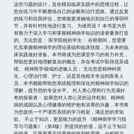
这些习题的设计，旨在模拟临床实践中的思维过程，让
您在练习中不断磨练自己的诊断和治疗思路。通过反复
的练习和自我评估，您将能更准确地识别自己的薄弱环
节，并有针对性地进行复习。 为谁而设？ 本书是为所
有致力于深入学习和掌握精神病学知识的读者量身打造
的。无论您是： 医学院校的学生： 在校期间，您需要
扎实掌握精神病学的理论基础和临床技能，为未来的临
床实践做好准备。本书将成为您课堂学习的有力补充，
帮助您更好地理解复杂的概念，并在考试中取得优异成
绩。 精神医学领域的进修人员： 无论您是精神科医
生、心理治疗师、护士，还是其他相关专业的医务人
员，本书都能帮助您系统梳理和深化对精神病学知识的
理解，提升您的专业水平。 对人类心理和行为充满好
奇的探索者： 如果您对人类心灵的运作机制、精神疾
病的成因以及心理健康的维护抱有浓厚的兴趣，本书将
为您提供一个严谨而系统的学习框架，满足您的求知
欲。 不止于知识，更是能力的提升 《精神病学学习指
导与习题集》（第4版）所提供的价值，远不止于知识
的传递。它更着重于培养您的批判性思维、分析能力、