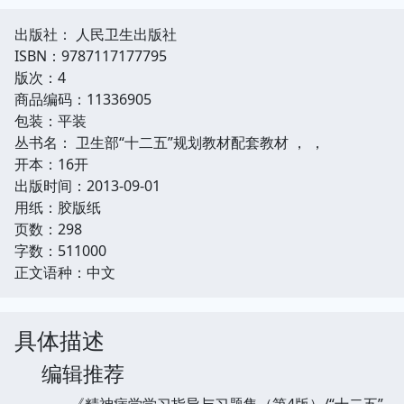
出版社： 人民卫生出版社
ISBN：9787117177795
版次：4
商品编码：11336905
包装：平装
丛书名： 卫生部“十二五”规划教材配套教材 ， ，
开本：16开
出版时间：2013-09-01
用纸：胶版纸
页数：298
字数：511000
正文语种：中文
具体描述
编辑推荐
《精神病学学习指导与习题集（第4版）/“十二五”