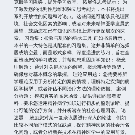
克服学习障碍，提升学习效率。 拓展性思考提示： 为
了激发您的批判性思维和独立思考能力，本书将提出一
系列开放性的问题和讨论点。这些问题可能涉及伦理困
境、社会文化因素的影响，或者对未来精神医学发展的
展望，鼓励您在已有知识的基础上进行更深层次的探
索。 习题集：检验与巩固的强大工具 正如书名所示，
本书的一大特色是其配套的习题集。这并非简单的选择
题或填空题，而是形式多样、深度递进的练习，旨在全
面检验您的学习成效，并帮助您巩固所学知识： 概念
理解题： 通过对关键术语的解释、概念辨析等题型，
确保您对基本概念的掌握。 理论应用题： 您需要将所
学理论应用于分析特定的案例情境，理解特定疾病的病
因学模型，或者评估不同治疗方法的理论依据。 案例
分析题： 模拟真实的临床场景，提供详细的患者资
料，要求您运用精神病学知识进行初步的鉴别诊断、提
出可能的治疗方向，并分析潜在的社会心理因素。 论
述题： 鼓励您对某一复杂议题进行深入的论述，例如
比较不同治疗模式的优缺点，探讨精神疾病的社会污名
化问题，或者分析新兴技术在精神医学中的应用前景。