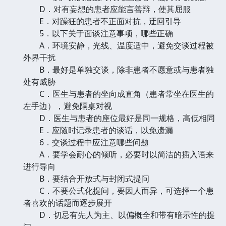
D．对有妄想的患者应能言善辩，使其屈服
E．对躁狂的患者不正面对抗，迂回引导
5．以下关于面谈注意事项，哪些正确
A．环境安静，光线、温度适中，避免交谈过程被
外界干扰
B．最好是单独交谈，除非患者不愿意或与患者独
处有威胁
C．医生与患者的坐向成直角（患者常坐在医生的
左手边），避免隔桌对视
D．医生与患者的座位最好是同一规格，高低相同
E．应随时记录患者的谈话，以免遗漏
6．交谈过程中应注意哪些问题
A．要学会耐心的倾听，必要时以简洁的插入语来
进行导向
B．要结合开放式与封闭式提问
C．不要公式化提问，要因人而异，可选择一个患
者喜欢的话题而逐步展开
D．切忌有先人为主、以偏概全和带有暗示性的提