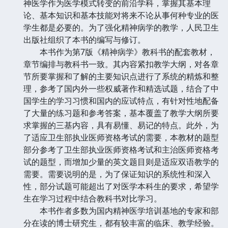
神医学作为医学模式转变的前沿学科，掌握其基本理
论、基本知识和基本技能对将来不论从事何种专业的医
学生都是必要的。为了强化精神病学的教学，人民卫生
出版社组织了本书的编写与修订。
本书作为第7版《精神病学》教科书的配套教材，
章节编排与教科书一致。其内容紧扣教学大纲，对各章
节所要掌握和了解的主要知识点进行了系统的精炼和整
理，参考了国内外一些权威著作和精选试题，结合了中
国学生的学习习惯和国内的应试特点，有针对性地配备
了大量的练习题和参考答案，基本覆盖了教学大纲所要
求掌握的三基内容，具有易懂、易记的特点。此外，为
了适应卫生部执业医师资格考试的需要，本教材的题型
部分参考了卫生部执业医师资格考试和主治医师资格考
试的题型，而增加少量的英文题目则是适应双语教学的
需要。需要说明的是，为了保证知识的系统性和深入
性，部分试题可能超出了对医学本科生的要求，希望学
生在学习过程中结合教科书对比学习。
本书作者多数为国内精神医学培训基地的专家和部
分在读的博士研究生，都有较丰富的临床、教学经验。