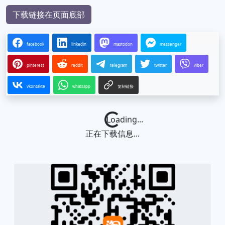
下载链接在页面底部
facebook
linkedin
mastodon
messenger
pinterest
reddit
telegram
twitter
viber
vkontakte
whatsapp
复制链接
Loading...
正在下载信息...