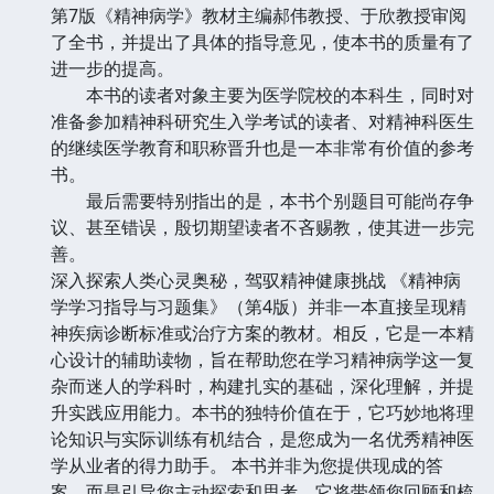
第7版《精神病学》教材主编郝伟教授、于欣教授审阅
了全书，并提出了具体的指导意见，使本书的质量有了
进一步的提高。
本书的读者对象主要为医学院校的本科生，同时对
准备参加精神科研究生入学考试的读者、对精神科医生
的继续医学教育和职称晋升也是一本非常有价值的参考
书。
最后需要特别指出的是，本书个别题目可能尚存争
议、甚至错误，殷切期望读者不吝赐教，使其进一步完
善。
深入探索人类心灵奥秘，驾驭精神健康挑战 《精神病
学学习指导与习题集》（第4版）并非一本直接呈现精
神疾病诊断标准或治疗方案的教材。相反，它是一本精
心设计的辅助读物，旨在帮助您在学习精神病学这一复
杂而迷人的学科时，构建扎实的基础，深化理解，并提
升实践应用能力。本书的独特价值在于，它巧妙地将理
论知识与实际训练有机结合，是您成为一名优秀精神医
学从业者的得力助手。 本书并非为您提供现成的答
案，而是引导您主动探索和思考。它将带领您回顾和梳