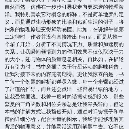
自然而然，仿佛在一步步引导我走向更深邃的物理海
洋。我特别喜欢它对概念的解释，不是简单地罗列定
义，而是通过生动形象的比喻和贴近生活的例子，将
抽象的物理原理变得鲜活易懂。比如，在讲解牛顿第
二定律时，作者并没有直接给出 F=ma，而是从推一
个箱子开始，分析了不同情况下力、质量和加速度的
关系，让我瞬间领悟到力的作用效果不仅仅取决于力
的大小，还与物体的质量息息相关。再比如，在描述
万有引力时，书中穿插了关于行星运动的趣味科普，
让我对接下来的内容充满期待。更让我惊喜的是，书
中每一个例题的解析都详尽入微，每一个步骤都经过
了严谨的推导，而且还会点出一些容易出错的地方，
让我受益匪浅。我曾一度对简谐振动感到头疼，那些
繁复的三角函数和相位关系总是让我晕头转向，但这
本书的讲解方式让我豁然开朗，通过对弹簧振子和单
摆的详细分析，配合大量的图示，我终于能够理解其
背后的物理意义，并能灵活运用到解题中去。它不仅