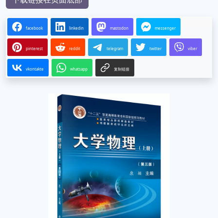
facebook
linkedin
mastodon
messenger
pinterest
reddit
telegram
twitter
viber
vkontakte
whatsapp
复制链接