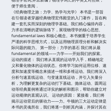
物理学名词,并且新编了物理学词汇的中英文对照表，
便于师生查阅．
《经典物理之旅：力学、热学与光学》 本书是一部旨
在引领读者穿越经典物理宏伟殿堂的入门著作，旨在构
建一套扎实而深刻的物理学基础。我们精心编排内容，
力求在清晰的逻辑脉络下，展现物理学的核心思想、
fundamental laws 和核心概念。本书侧重于培养学生
严谨的科学思维方式，以及运用物理原理分析和解决实
际问题的能力。 第一部分：力学的基石 我们将从最
fundamental 的领域——力学——开始我们的探索。
运动的描述： 我们将从直观的运动学入手，精确地定
义和量化物体的运动状态。你将学习如何运用位移、速
度和加速度等概念来描述一维和多维运动。我们将深入
分析匀速直线运动、匀变速直线运动，并引入矢量分
析，为理解更复杂的运动打下基础。抛体运动、圆周运
动等经典案例将通过详实的解析和图示，帮助你建立对
运动规律的直观认识。 运动的原因： 紧接着，我们将
揭示运动背后的驱动力——力。牛顿的三大运动定律是
本书的灵魂所在，我们将逐一剖析其内涵，并探讨其在