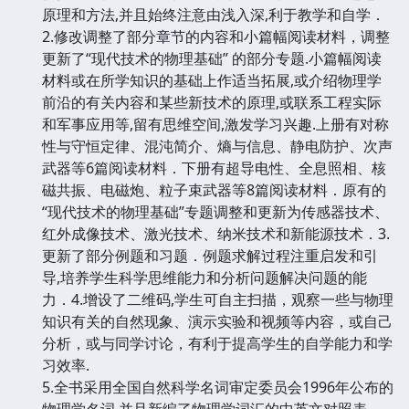
原理和方法,并且始终注意由浅入深,利于教学和自学．
2.修改调整了部分章节的内容和小篇幅阅读材料，调整
更新了“现代技术的物理基础” 的部分专题.小篇幅阅读
材料或在所学知识的基础上作适当拓展,或介绍物理学
前沿的有关内容和某些新技术的原理,或联系工程实际
和军事应用等,留有思维空间,激发学习兴趣.上册有对称
性与守恒定律、混沌简介、熵与信息、静电防护、次声
武器等6篇阅读材料．下册有超导电性、全息照相、核
磁共振、电磁炮、粒子束武器等8篇阅读材料．原有的
“现代技术的物理基础”专题调整和更新为传感器技术、
红外成像技术、激光技术、纳米技术和新能源技术．3.
更新了部分例题和习题．例题求解过程注重启发和引
导,培养学生科学思维能力和分析问题解决问题的能
力．4.增设了二维码,学生可自主扫描，观察一些与物理
知识有关的自然现象、演示实验和视频等内容，或自己
分析，或与同学讨论，有利于提高学生的自学能力和学
习效率.
5.全书采用全国自然科学名词审定委员会1996年公布的