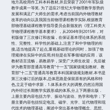
地方高校用作工科本科教材,并且荣获了2001年军队级
教学成果一等奖. 为了适应21世纪大学物理教学形势的
发展和满足广大师生的需求,考虑当前国内外物理教材
改革的动向以及我国当前物理课程教学实际,根据教育
部物理基础课程教学指导委员会新颁发的《理工科类大
学物理课程教学基本要求》，从2004年到2015年，对
初版做了三次修订和改编，在保证基本理论体系的系统
性、完整性、科学性的基础上,注意了和中学物理的衔
接,适当地提高了起点,重视基础理论的同时，加强了物
理规律在实际中的应用,特别是在军事领域的应用．该
教材语言流畅，易教易学，深受广大师生欢迎．先后被
评为教育部普通高等教育“十一五”国家级规划教材、教
育部“十二五”普通高等教育本科国家级规划教材.本书是
第三次修订后的版本,总体思路是保留原有的风格和特
色,立足于稳中求新．1.体系未作大的调整,仍然沿用国
内外经过长期教学实践形成的体系,分上下两册出版．
上册主要内容包括力学、振动与波动、热学和电学；下
册主要内容包括恒定电流、磁学、光学、近代物理和现
代技术的物理基础．阐述中突出基本物理概念、思想、