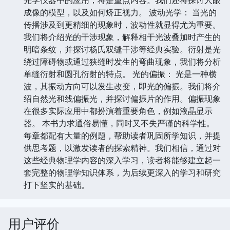
光学仪器中的应用，将是重点内容。我们还将探讨人眼
成像的模型，以及如何矫正视力。 波动光学： 当光的
传播涉及到更精细的现象时，波动性就显得尤为重要。
我们将介绍光的干涉现象，解释相干光波叠加时产生的
明暗条纹，并探讨杨氏双缝干涉等经典实验。衍射是光
绕过障碍物或通过狭缝时发生的弯曲现象，我们将分析
单缝衍射和圆孔衍射的特点。 光的偏振： 光是一种横
波，其振动方向可以发生改变，即光的偏振。我们将介
绍自然光和线偏振光，并探讨偏振片的作用。偏振现象
在很多实际应用中都扮演着重要角色，例如液晶显示
器。 本书力求通俗易懂，同时又不失严谨的科学性。
每章都配有大量的例题，帮助读者巩固所学知识，并提
供思考题，以激发读者的探索精神。我们相信，通过对
这些经典物理学内容的深入学习，读者将能够建立起一
套完整的物理学知识体系，为后续更深入的学习和研究
打下坚实的基础。
用户评价