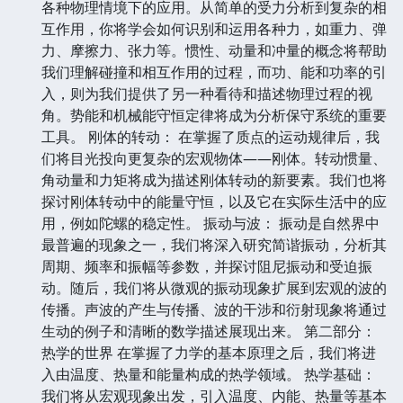
各种物理情境下的应用。从简单的受力分析到复杂的相
互作用，你将学会如何识别和运用各种力，如重力、弹
力、摩擦力、张力等。惯性、动量和冲量的概念将帮助
我们理解碰撞和相互作用的过程，而功、能和功率的引
入，则为我们提供了另一种看待和描述物理过程的视
角。势能和机械能守恒定律将成为分析保守系统的重要
工具。 刚体的转动： 在掌握了质点的运动规律后，我
们将目光投向更复杂的宏观物体——刚体。转动惯量、
角动量和力矩将成为描述刚体转动的新要素。我们也将
探讨刚体转动中的能量守恒，以及它在实际生活中的应
用，例如陀螺的稳定性。 振动与波： 振动是自然界中
最普遍的现象之一，我们将深入研究简谐振动，分析其
周期、频率和振幅等参数，并探讨阻尼振动和受迫振
动。随后，我们将从微观的振动现象扩展到宏观的波的
传播。声波的产生与传播、波的干涉和衍射现象将通过
生动的例子和清晰的数学描述展现出来。 第二部分：
热学的世界 在掌握了力学的基本原理之后，我们将进
入由温度、热量和能量构成的热学领域。 热学基础：
我们将从宏观现象出发，引入温度、内能、热量等基本