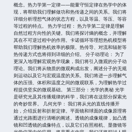
概念。热力学第一定律——能量守恒定律在热学中的体
现，将帮助我们理解做功和热传递之间的关系。我们将
详细分析理想气体的状态方程，以及等温、等压、等容
等过程的特点。 热力学过程： 热力学第二定律是理解
自然过程方向性的关键。我们将探讨熵的概念，并理解
其在不可逆过程中的作用。卡诺循环等理想热机模型将
帮助我们理解热机效率的极限。热传导、对流和辐射等
热传递方式也将得到详细的介绍。 分子动理论： 为了
更深入地理解宏观热学现象，我们将引入微观的分子动
理论。我们将从物质的微观构成出发，阐述分子的无规
则运动以及它与宏观温度的关系。我们将进一步理解气
体的压强、体积和温度之间的微观联系，为理解热学过
程提供坚实的微观基础。 第三部分：光学的奥秘 光学
是研究光及其传播规律的科学，我们将在这部分探索光
的奇妙世界。 几何光学： 我们将从光的直线传播开
始，介绍反射和折射定律。平面镜和球面的成像原理将
通过光路图进行清晰的阐述。透镜的成像规律，如凸透
镜和凹透镜的成像特点，以及它们在照相机、显微镜等