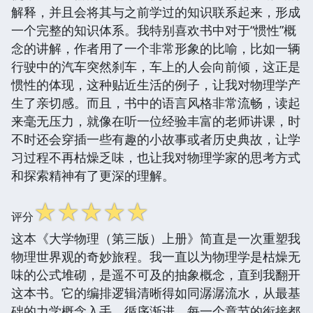
解释，并且会将其与之前学过的知识联系起来，形成
一个完整的知识体系。我特别喜欢书中对于“惯性”概
念的讲解，作者用了一个非常形象的比喻，比如一辆
行驶中的汽车突然刹车，车上的人会向前倾，这正是
惯性的体现，这种贴近生活的例子，让我对物理学产
生了亲切感。而且，书中的语言风格非常流畅，读起
来毫无压力，就像在听一位经验丰富的老师讲课，时
不时还会穿插一些有趣的小故事或者历史典故，让学
习过程不再枯燥乏味，也让我对物理学家的思考方式
和探索精神有了更深的理解。
☆
☆
☆
☆
☆
评分
这本《大学物理（第三版）上册》简直是一次重塑我
物理世界观的奇妙旅程。我一直以为物理学是枯燥无
味的公式堆砌，是遥不可及的抽象概念，直到我翻开
这本书。它的编排逻辑清晰得如同潺潺流水，从最基
础的力学概念入手，循序渐进，每一个章节的衔接都