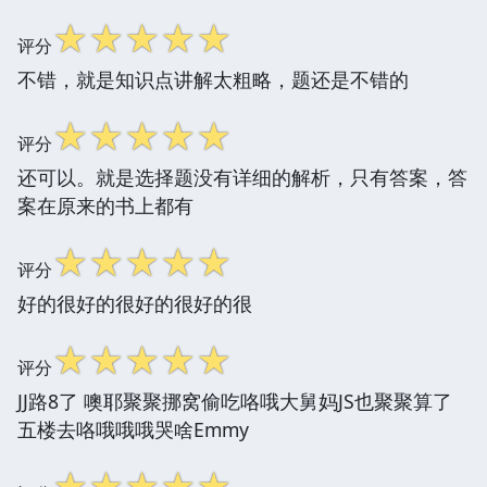
☆
☆
☆
☆
☆
评分
不错，就是知识点讲解太粗略，题还是不错的
☆
☆
☆
☆
☆
评分
还可以。就是选择题没有详细的解析，只有答案，答
案在原来的书上都有
☆
☆
☆
☆
☆
评分
好的很好的很好的很好的很
☆
☆
☆
☆
☆
评分
JJ路8了 噢耶聚聚挪窝偷吃咯哦大舅妈JS也聚聚算了
五楼去咯哦哦哦哭啥Emmy
☆
☆
☆
☆
☆